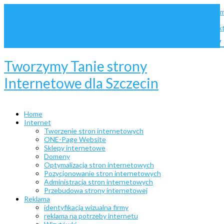
dom
administracja Joomla
administracja stron internetowych
animacje
bannery animowane
pozycjonowanie Szczecin
projek
website
optymalizacja stron
pozycjonowanie stron
Strony internetowe Szczecin
Tanie stron
Tworzymy Tanie strony
Internetowe dla Szczecin
Home
Internet
Tworzenie stron internetowych
ONE-Page Website
Sklepy internetowe
Domeny
Optymalizacja stron internetowych
Pozycjonowanie stron internetowych
Administracja stron internetowych
Przebudowa strony internetowej
Reklama
identyfikacja wizualna firmy
reklama na potrzeby internetu