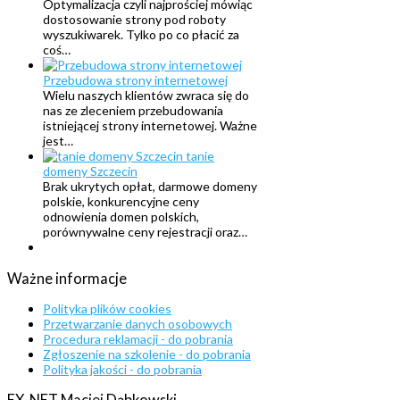
Optymalizacja czyli najprościej mówiąc
dostosowanie strony pod roboty
wyszukiwarek. Tylko po co płacić za
coś…
Przebudowa strony internetowej
Wielu naszych klientów zwraca się do
nas ze zleceniem przebudowania
istniejącej strony internetowej. Ważne
jest…
tanie
domeny Szczecin
Brak ukrytych opłat, darmowe domeny
polskie, konkurencyjne ceny
odnowienia domen polskich,
porównywalne ceny rejestracji oraz…
Ważne
informacje
Polityka plików cookies
Przetwarzanie danych osobowych
Procedura reklamacji - do pobrania
Zgłoszenie na szkolenie - do pobrania
Polityka jakości - do pobrania
EX-NET
Maciej
Dąbkowski