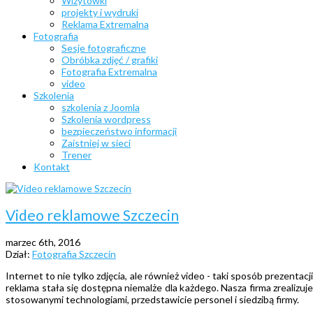
Wizytówki
projekty i wydruki
Reklama Extremalna
Fotografia
Sesje fotograficzne
Obróbka zdjęć / grafiki
Fotografia Extremalna
video
Szkolenia
szkolenia z Joomla
Szkolenia wordpress
bezpieczeństwo informacji
Zaistniej w sieci
Trener
Kontakt
Video reklamowe Szczecin
marzec 6th, 2016
Dział:
Fotografia Szczecin
Internet to nie tylko zdjęcia, ale również video - taki sposób prezenta
reklama stała się dostępna niemalże dla każdego. Nasza firma zrealizu
stosowanymi technologiami, przedstawicie personel i siedzibą firmy.