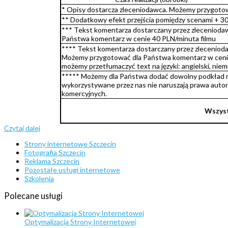
* Opisy dostarcza zleceniodawca. Możemy przygoto
** Dodatkowy efekt przejścia pomiędzy scenami + 3
*** Tekst komentarza dostarczany przez zlecenioda
Państwa komentarz w cenie 40 PLN/minuta filmu
**** Tekst komentarza dostarczany przez zleceniodaw
Możemy przygotować dla Państwa komentarz w cenie
możemy przetłumaczyć text na języki: angielski, niem
***** Możemy dla Państwa dodać dowolny podkład mu
wykorzystywane przez nas nie naruszają prawa autor
komercyjnych.
Wszyst
Czytaj dalej
Strony internetowe Szczecin
Fotografia Szczecin
Reklama Szczecin
Pozostałe usługi internetowe
Szkolenia
Polecane
usługi
Optymalizacja Strony Internetowej