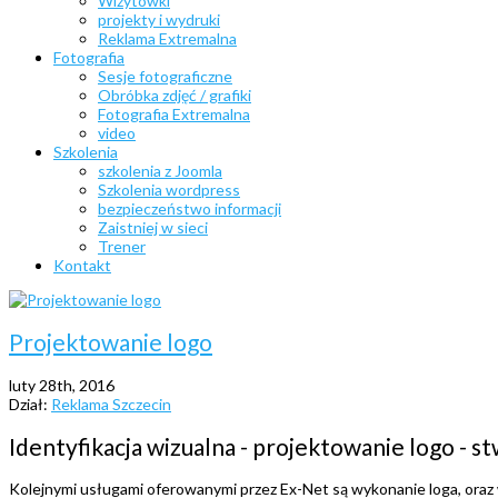
Wizytówki
projekty i wydruki
Reklama Extremalna
Fotografia
Sesje fotograficzne
Obróbka zdjęć / grafiki
Fotografia Extremalna
video
Szkolenia
szkolenia z Joomla
Szkolenia wordpress
bezpieczeństwo informacji
Zaistniej w sieci
Trener
Kontakt
Projektowanie logo
luty 28th, 2016
Dział:
Reklama Szczecin
Identyfikacja wizualna - projektowanie logo - 
Kolejnymi usługami oferowanymi przez Ex-Net są wykonanie loga, oraz 