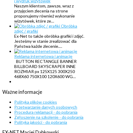
i wydruk wizytówek
Naszym klientom, zawsze, wraz z
przyjęciem zlecenia na strone
proponujemy również wykonanie
wizytówek, które ze…
Obróbka
zdjęć / grafiki
Ex-Net to także obróbka grafiki i zdjęć.
Jesteśmy w stanie zrealizować dla
Państwa każde zlecenie.…
Reklama internetowa i animacje
BUTTON RECTANGLE BANNER
BILLBOARD SKYSCRAPER INNE
ROZMIAR px 125X125 300X250
468X60 750X100 120X600 WG…
Ważne
informacje
Polityka plików cookies
Przetwarzanie danych osobowych
Procedura reklamacji - do pobrania
Zgłoszenie na szkolenie - do pobrania
Polityka jakości - do pobrania
EX-NET
Maciej
Dąbkowski