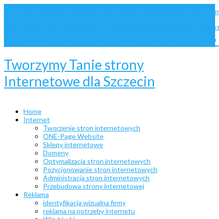
dom
administracja Joomla
administracja stron internetowych
animacje
bannery animowane
pozycjonowanie Szczecin
projek
website
optymalizacja stron
pozycjonowanie stron
Strony internetowe Szczecin
Tanie stron
Tworzymy Tanie strony
Internetowe dla Szczecin
Home
Internet
Tworzenie stron internetowych
ONE-Page Website
Sklepy internetowe
Domeny
Optymalizacja stron internetowych
Pozycjonowanie stron internetowych
Administracja stron internetowych
Przebudowa strony internetowej
Reklama
identyfikacja wizualna firmy
reklama na potrzeby internetu