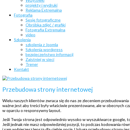
Wizytówki
projekty i wydruki
Reklama Extremalna
Fotografia
Sesje fotograficzne
Obróbka zdjęć / grafiki
Fotografia Extremalna
video
Szkolenia
szkolenia z Joomla
Szkolenia wordpress
bezpieczeństwo informacji
Zaistniej w sieci
Trener
Kontakt
Przebudowa strony internetowej
Wielu naszych klientów zwraca się do nas ze zleceniem przebudowania i
ważne jest aby treści były właściwie prezentowane, ale w obecnych c
w oparciu o responsywny layout.
Jeśli Twoja strona jest odpowiednio wysoko w wyszukiwarce google, to
Jeśli jednak nie masz odpowiedzniej pozycji, to podczas kodowania rów
i sam wybierzesz lepszą dla ciebie opcję. Usługa przebudowy strony jes