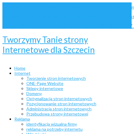
dom
administracja Joomla
administracja stron internetowych
animacje
bannery animowane
pozycjonowanie Szczecin
projek
website
optymalizacja stron
pozycjonowanie stron
Strony internetowe Szczecin
Tanie stron
Tworzymy Tanie strony
Internetowe dla Szczecin
Home
Internet
Tworzenie stron internetowych
ONE-Page Website
Sklepy internetowe
Domeny
Optymalizacja stron internetowych
Pozycjonowanie stron internetowych
Administracja stron internetowych
Przebudowa strony internetowej
Reklama
identyfikacja wizualna firmy
reklama na potrzeby internetu