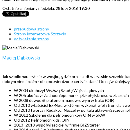
Ostatnio zmieniany niedziela, 28 luty 2016 19:30
przebudowa strony
Strony internetowe Szczecin
odświeżenie strony
Maciej Dąbkowski
Jak szkolic nauczył sie w wosjku, gdzie przeszedł wszytskie szczeble 
dobrym niemieckim - oba potwierdzone certyfikatami. Do najważniejszy
W 2004 ukończył Wyższą Szkołę Wojsk Lądowych
W 206 ukończył Zachodniopomorską Szkołę Biznesu w Szczecin
W 2008 dowodził plutonem manewrowym w Iraku (OIF)
Od 2010 właściciel Ex-Net, w którym wykonał wiel stron dla swo
Od 2010 twórca i Redaktor Naczelny portalu aktywnySzczecin.pl
W 2012 Szkolenie dla pełnomocników OIN w SKW
Od 2012 Pełnomocnik ds. OIN
2013 -2018 współwłaściciel w firmie BIZStarter
W 2014 odbył 2 miesięczny, doskonalący kurs język angielskieg