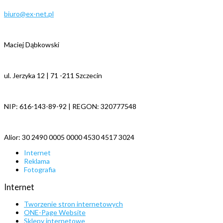
biuro@ex-net.pl
Maciej Dąbkowski
ul. Jerzyka 12 | 71 -211 Szczecin
NIP: 616-143-89-92 | REGON: 320777548
Alior: 30 2490 0005 0000 4530 4517 3024
Internet
Reklama
Fotografia
Internet
Tworzenie stron internetowych
ONE-Page Website
Sklepy internetowe