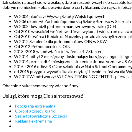
Jak szkolic nauczył sie w wosjku, gdzie przeszedł wszytskie szczeble 
dobrym niemieckim - oba potwierdzone certyfikatami. Do najważniejszy
W 2004 ukończył Wyższą Szkołę Wojsk Lądowych
W 206 ukończył Zachodniopomorską Szkołę Biznesu w Szczecin
W 2008 dowodził plutonem manewrowym w Iraku (OIF)
Od 2010 właściciel Ex-Net, w którym wykonał wiel stron dla swo
Od 2010 twórca i Redaktor Naczelny portalu aktywnySzczecin.pl
W 2012 Szkolenie dla pełnomocników OIN w SKW
Od 2012 Pełnomocnik ds. OIN
2013 -2018 współwłaściciel w firmie BIZStarter
W 2014 odbył 2 miesięczny, doskonalący kurs język angielskieg
W 2014 przeszedł 4 miesięczne szkolenie informatyczne w US A
2015 - 2016 odbył 3 różne szkolenia w Nato School Oberammer
od 2015 przygotowywał kilka akredytacji bezpieczeństwa dla 
W 2017 Współtworzył VULCAN TRAINING CENTER - pierwsze polsk
Obecnie z sukcesem tworzy własne firmy.
Usługi, które mogą Cie zainteresować
Fotografia extremalna
Obróbka zdjęć / grafiki
Sesje fotograficzne Szczecin
Reklama extremalna