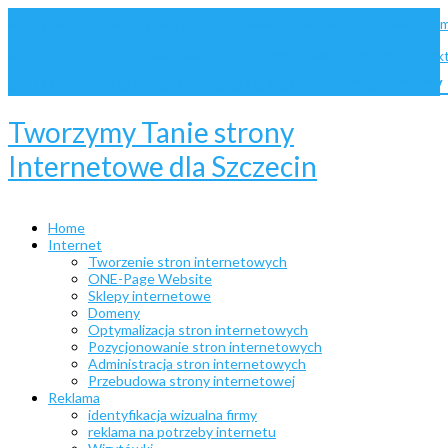
dom
administracja Joomla
administracja stron internetowych
animacje
bannery animowane
pozycjonowanie Szczecin
projek
website
optymalizacja stron
pozycjonowanie stron
Strony internetowe Szczecin
Tanie stron
Tworzymy Tanie strony
Internetowe dla Szczecin
Home
Internet
Tworzenie stron internetowych
ONE-Page Website
Sklepy internetowe
Domeny
Optymalizacja stron internetowych
Pozycjonowanie stron internetowych
Administracja stron internetowych
Przebudowa strony internetowej
Reklama
identyfikacja wizualna firmy
reklama na potrzeby internetu