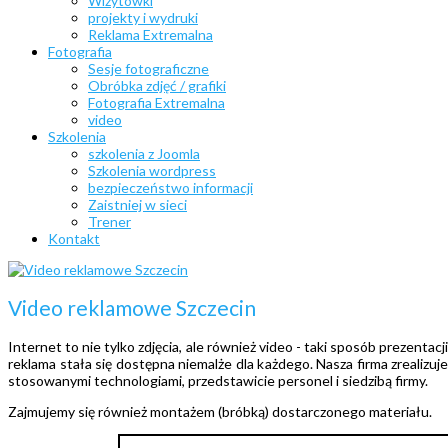
Wizytówki
projekty i wydruki
Reklama Extremalna
Fotografia
Sesje fotograficzne
Obróbka zdjęć / grafiki
Fotografia Extremalna
video
Szkolenia
szkolenia z Joomla
Szkolenia wordpress
bezpieczeństwo informacji
Zaistniej w sieci
Trener
Kontakt
Video reklamowe Szczecin
Internet to nie tylko zdjęcia, ale również video - taki sposób prezenta
reklama stała się dostępna niemalże dla każdego. Nasza firma zrealizu
stosowanymi technologiami, przedstawicie personel i siedzibą firmy.
Zajmujemy się również montażem (bróbką) dostarczonego materiału.