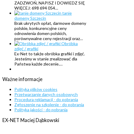
ZADZWOŃ, NAPISZ I DOWIEDZ SIĘ
WIĘCEJ: 698 694 054…
tanie
domeny Szczecin
Brak ukrytych opłat, darmowe domeny
polskie, konkurencyjne ceny
odnowienia domen polskich,
porównywalne ceny rejestracji oraz…
Obróbka
zdjęć / grafiki
Ex-Net to także obróbka grafiki i zdjęć.
Jesteśmy w stanie zrealizować dla
Państwa każde zlecenie.…
Ważne
informacje
Polityka plików cookies
Przetwarzanie danych osobowych
Procedura reklamacji - do pobrania
Zgłoszenie na szkolenie - do pobrania
Polityka jakości - do pobrania
EX-NET
Maciej
Dąbkowski