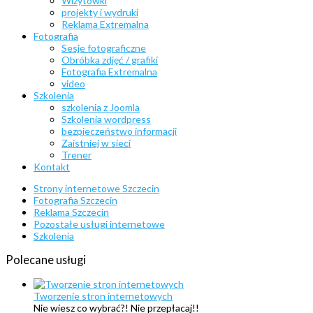
Wizytówki
projekty i wydruki
Reklama Extremalna
Fotografia
Sesje fotograficzne
Obróbka zdjęć / grafiki
Fotografia Extremalna
video
Szkolenia
szkolenia z Joomla
Szkolenia wordpress
bezpieczeństwo informacji
Zaistniej w sieci
Trener
Kontakt
Strony internetowe Szczecin
Fotografia Szczecin
Reklama Szczecin
Pozostałe usługi internetowe
Szkolenia
Polecane
usługi
Tworzenie stron internetowych
Nie wiesz co wybrać?! Nie przepłacaj!!