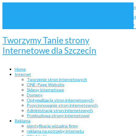
dom
administracja Joomla
administracja stron internetowych
animacje
bannery animowane
pozycjonowanie Szczecin
projek
website
optymalizacja stron
pozycjonowanie stron
Strony internetowe Szczecin
Tanie stron
Tworzymy Tanie strony
Internetowe dla Szczecin
Home
Internet
Tworzenie stron internetowych
ONE-Page Website
Sklepy internetowe
Domeny
Optymalizacja stron internetowych
Pozycjonowanie stron internetowych
Administracja stron internetowych
Przebudowa strony internetowej
Reklama
identyfikacja wizualna firmy
reklama na potrzeby internetu