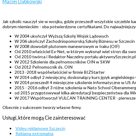
Maciej Dąbkowski
Jak szkolic nauczył sie w wosjku, gdzie przeszedł wszytskie szczeble 
dobrym niemieckim - oba potwierdzone certyfikatami. Do najważniejszy
W 2004 ukończył Wyższą Szkołę Wojsk Lądowych
W 206 ukończył Zachodniopomorską Szkołę Biznesu w Szczecin
W 2008 dowodził plutonem manewrowym w Iraku (OIF)
Od 2010 właściciel Ex-Net, w którym wykonał wiel stron dla swo
Od 2010 twórca i Redaktor Naczelny portalu aktywnySzczecin.pl
W 2012 Szkolenie dla pełnomocników OIN w SKW
Od 2012 Pełnomocnik ds. OIN
2013 -2018 współwłaściciel w firmie BIZStarter
W 2014 odbył 2 miesięczny, doskonalący kurs język angielskieg
W 2014 przeszedł 4 miesięczne szkolenie informatyczne w US A
2015 - 2016 odbył 3 różne szkolenia w Nato School Oberammer
od 2015 przygotowywał kilka akredytacji bezpieczeństwa dla 
W 2017 Współtworzył VULCAN TRAINING CENTER - pierwsze polsk
Obecnie z sukcesem tworzy własne firmy.
Usługi, które mogą Cie zainteresować
Video reklamowe Szczecin
Reklama extremalna