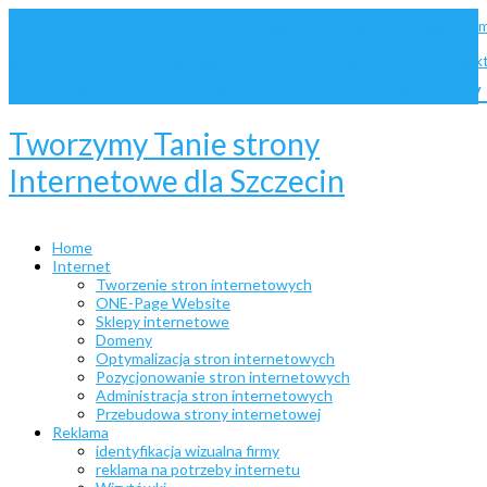
dom
administracja Joomla
administracja stron internetowych
animacje
bannery animowane
pozycjonowanie Szczecin
projek
website
optymalizacja stron
pozycjonowanie stron
Strony internetowe Szczecin
Tanie stron
Tworzymy Tanie strony
Internetowe dla Szczecin
Home
Internet
Tworzenie stron internetowych
ONE-Page Website
Sklepy internetowe
Domeny
Optymalizacja stron internetowych
Pozycjonowanie stron internetowych
Administracja stron internetowych
Przebudowa strony internetowej
Reklama
identyfikacja wizualna firmy
reklama na potrzeby internetu