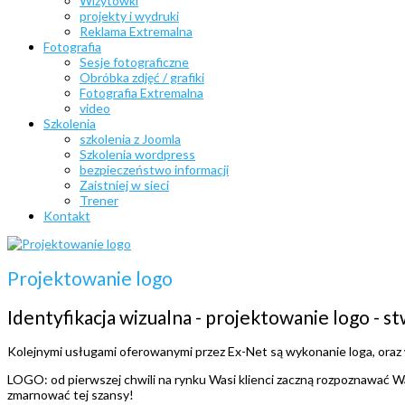
Wizytówki
projekty i wydruki
Reklama Extremalna
Fotografia
Sesje fotograficzne
Obróbka zdjęć / grafiki
Fotografia Extremalna
video
Szkolenia
szkolenia z Joomla
Szkolenia wordpress
bezpieczeństwo informacji
Zaistniej w sieci
Trener
Kontakt
Projektowanie logo
Identyfikacja wizualna - projektowanie logo - 
Kolejnymi usługami oferowanymi przez Ex-Net są wykonanie loga, oraz 
LOGO: od pierwszej chwili na rynku Wasi klienci zaczną rozpoznawać Was
zmarnować tej szansy!