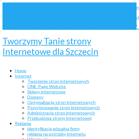
dom
administracja Joomla
administracja stron internetowych
animacje
bannery animowane
pozycjonowanie Szczecin
projek
website
optymalizacja stron
pozycjonowanie stron
Strony internetowe Szczecin
Tanie stron
Tworzymy Tanie strony
Internetowe dla Szczecin
Home
Internet
Tworzenie stron internetowych
ONE-Page Website
Sklepy internetowe
Domeny
Optymalizacja stron internetowych
Pozycjonowanie stron internetowych
Administracja stron internetowych
Przebudowa strony internetowej
Reklama
identyfikacja wizualna firmy
reklama na potrzeby internetu