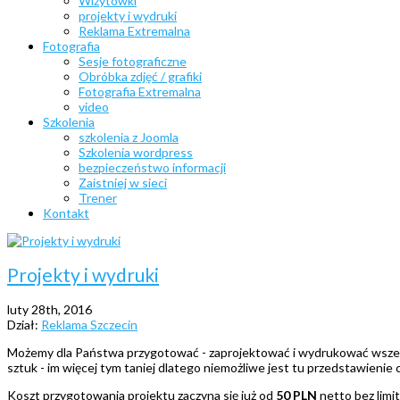
Wizytówki
projekty i wydruki
Reklama Extremalna
Fotografia
Sesje fotograficzne
Obróbka zdjęć / grafiki
Fotografia Extremalna
video
Szkolenia
szkolenia z Joomla
Szkolenia wordpress
bezpieczeństwo informacji
Zaistniej w sieci
Trener
Kontakt
Projekty i wydruki
luty 28th, 2016
Dział:
Reklama Szczecin
Możemy dla Państwa przygotować - zaprojektować i wydrukować wszelki
sztuk - im więcej tym taniej dlatego niemożliwe jest tu przedstawien
Koszt przygotowania projektu zaczyna się już od
50 PLN
netto bez limi