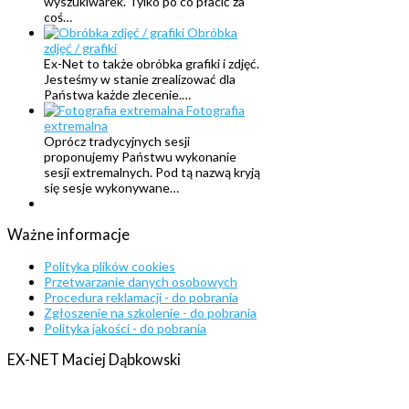
wyszukiwarek. Tylko po co płacić za
coś…
Obróbka
zdjęć / grafiki
Ex-Net to także obróbka grafiki i zdjęć.
Jesteśmy w stanie zrealizować dla
Państwa każde zlecenie.…
Fotografia
extremalna
Oprócz tradycyjnych sesji
proponujemy Państwu wykonanie
sesji extremalnych. Pod tą nazwą kryją
się sesje wykonywane…
Ważne
informacje
Polityka plików cookies
Przetwarzanie danych osobowych
Procedura reklamacji - do pobrania
Zgłoszenie na szkolenie - do pobrania
Polityka jakości - do pobrania
EX-NET
Maciej
Dąbkowski