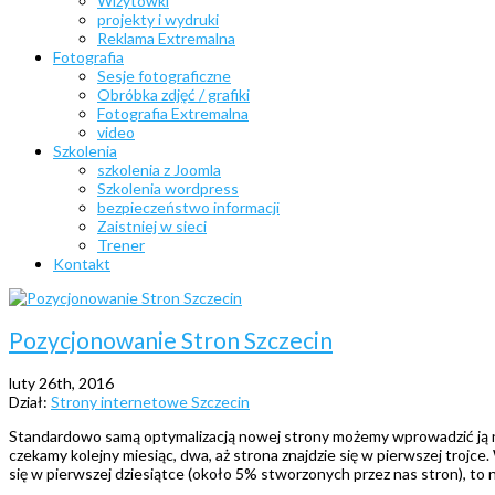
Wizytówki
projekty i wydruki
Reklama Extremalna
Fotografia
Sesje fotograficzne
Obróbka zdjęć / grafiki
Fotografia Extremalna
video
Szkolenia
szkolenia z Joomla
Szkolenia wordpress
bezpieczeństwo informacji
Zaistniej w sieci
Trener
Kontakt
Pozycjonowanie Stron Szczecin
luty 26th, 2016
Dział:
Strony internetowe Szczecin
Standardowo samą optymalizacją nowej strony możemy wprowadzić ją na 
czekamy kolejny miesiąc, dwa, aż strona znajdzie się w pierwszej trojce
się w pierwszej dziesiątce (około 5% stworzonych przez nas stron), to 