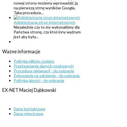
nowej strony możemy wprowadzić ją
na pierwszą strnę wyników Googla.
Taka procedura…
Administracja stron internetowych
Niezależnie czy to my wykonaliśmy dla
Państwa stronę, czy ktoś inny ważnym
jest aby była…
Ważne
informacje
Polityka plików cookies
Przetwarzanie danych osobowych
Procedura reklamacji - do pobrania
Zgłoszenie na szkolenie - do pobrania
Polityka jakości - do pobrania
EX-NET
Maciej
Dąbkowski
Dane kontaktowe
Dane rejestrowe