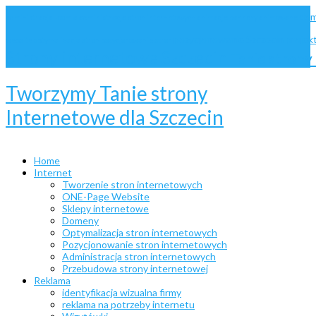
dom
administracja Joomla
administracja stron internetowych
animacje
bannery animowane
pozycjonowanie Szczecin
projek
website
optymalizacja stron
pozycjonowanie stron
Strony internetowe Szczecin
Tanie stron
Tworzymy Tanie strony
Internetowe dla Szczecin
Home
Internet
Tworzenie stron internetowych
ONE-Page Website
Sklepy internetowe
Domeny
Optymalizacja stron internetowych
Pozycjonowanie stron internetowych
Administracja stron internetowych
Przebudowa strony internetowej
Reklama
identyfikacja wizualna firmy
reklama na potrzeby internetu