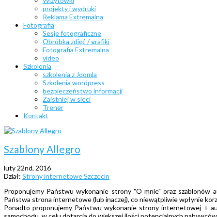
Wizytówki
projekty i wydruki
Reklama Extremalna
Fotografia
Sesje fotograficzne
Obróbka zdjęć / grafiki
Fotografia Extremalna
video
Szkolenia
szkolenia z Joomla
Szkolenia wordpress
bezpieczeństwo informacji
Zaistniej w sieci
Trener
Kontakt
Szablony Allegro
luty 22nd, 2016
Dział:
Strony internetowe Szczecin
Proponujemy Państwu wykonanie strony "O mnie" oraz szablonów aukc
Państwa strona internetowe (lub inaczej), co niewątpliwie wpłynie korz
Ponadto proponujemy Państwu wykonanie strony internetowej + aukcj
samochodu. w celu dotarcia do większej ilości potencjalnych nabywcó