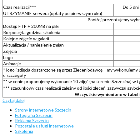
Czas realizacji***
Do 5 dni
UTRZYMANIE serwera (opłaty po pierwszym roku)
Poniżej prezentujemy wyb
Dostęp FTP + 200MB na pliki
Rozpoczęta godzina szkolenia
Kolejne zdjęcie w galerii
Aktualizacja / naniesienie zmian
Zdjęcia
Logo
Animacje
* logo i zdjęcia dostarczone są przez Zleceniodawcę – my wykonujemy u
o szczegóły
** w cenie proponujemy wykonanie 10 zdjęć (na terenie Szczecina) w tym
*** szacunkowy czas realizacji zależny od ilości zleceń, zazwyczaj szybci
Wszystkie wymienione w tabeli 
Czytaj dalej
Strony internetowe Szczecin
Fotografia Szczecin
Reklama Szczecin
Pozostałe usługi internetowe
Szkolenia