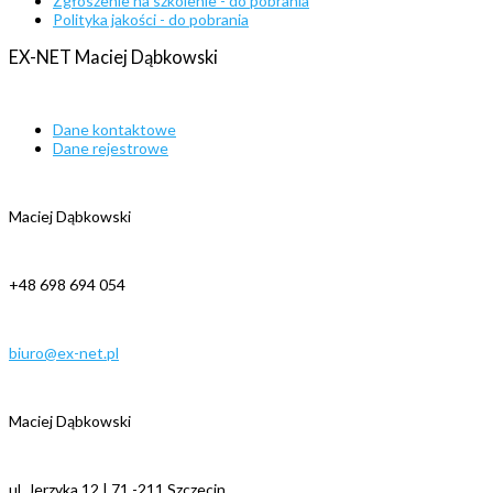
Zgłoszenie na szkolenie - do pobrania
Polityka jakości - do pobrania
EX-NET
Maciej
Dąbkowski
Dane kontaktowe
Dane rejestrowe
Maciej Dąbkowski
+48 698 694 054
biuro@ex-net.pl
Maciej Dąbkowski
ul. Jerzyka 12 | 71 -211 Szczecin