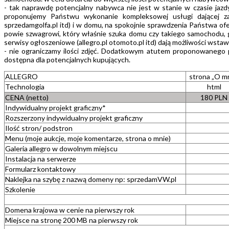
- tak naprawdę potencjalny nabywca nie jest w stanie w czasie jazdy
proponujemy Państwu wykonanie kompleksowej usługi dającej z
sprzedamgolfa.pl itd) i w domu, na spokojnie sprawdzenia Państwa of
powie szwagrowi, który właśnie szuka domu czy takiego samochodu, gdz
serwisy ogłoszeniowe (allegro.pl otomoto.pl itd) dają możliwości wstaw
- nie ograniczamy ilości zdjęć. Dodatkowym atutem proponowanego pr
dostępna dla potencjalnych kupujących.
ALLEGRO
strona „O mn
Technologia
html
CENA (netto)
180 PLN
Indywidualny projekt graficzny*
Rozszerzony indywidualny projekt graficzny
Ilość stron/ podstron
Menu (moje aukcje, moje komentarze, strona o mnie)
Galeria allegro w dowolnym miejscu
Instalacja na serwerze
Formularz kontaktowy
Naklejka na szybę z nazwą domeny np: sprzedamVW.pl
Szkolenie
Domena krajowa w cenie na pierwszy rok
Miejsce na stronę 200 MB na pierwszy rok