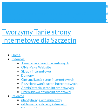
dom
administracja Joomla
administracja stron internetowych
animacje
bannery animowane
pozycjonowanie Szczecin
projek
website
optymalizacja stron
pozycjonowanie stron
Strony internetowe Szczecin
Tanie stron
Tworzymy Tanie strony
Internetowe dla Szczecin
Home
Internet
Tworzenie stron internetowych
ONE-Page Website
Sklepy internetowe
Domeny
Optymalizacja stron internetowych
Pozycjonowanie stron internetowych
Administracja stron internetowych
Przebudowa strony internetowej
Reklama
identyfikacja wizualna firmy
reklama na potrzeby internetu