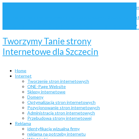
dom
administracja Joomla
administracja stron internetowych
animacje
bannery animowane
pozycjonowanie Szczecin
projek
website
optymalizacja stron
pozycjonowanie stron
Strony internetowe Szczecin
Tanie stron
Tworzymy Tanie strony
Internetowe dla Szczecin
Home
Internet
Tworzenie stron internetowych
ONE-Page Website
Sklepy internetowe
Domeny
Optymalizacja stron internetowych
Pozycjonowanie stron internetowych
Administracja stron internetowych
Przebudowa strony internetowej
Reklama
identyfikacja wizualna firmy
reklama na potrzeby internetu