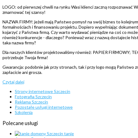
LOGO: od pierwszej chwili na rynku Wasi klienci zaczną rozpoznawać Was
zmarnować tej szansy!
NAZWA FIRMY: jeżeli mają Państwo pomysł na swój biznes to kolejnym kr
formalnościach i finansowaniu projektu. Dopiero wypełniając dokumenty 
kojarzyć z Państwa firmą. Czy warto wydawać pieniądze na coś co może
również konkurencje - dlaczego? Ponieważ wraz z nazwą dostajecie hist
taka nazwa firmy?
Dla naszych klientów projektowaliśmy również: PAPIER FIRMOWY
potrzebuje Twoja firma!
Gwarancja: podobnie jak przy stronach, tak i przy logo mogą Państwo zr
zapłacicie ani grosza.
Czytaj dalej
Strony internetowe Szczecin
Fotografia Szczecin
Reklama Szczecin
Pozostałe usługi internetowe
Szkolenia
Polecane
usługi
tanie