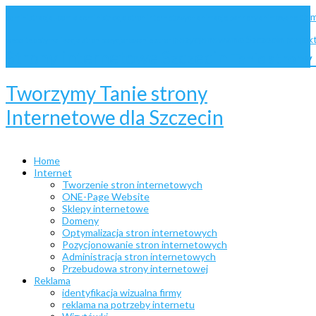
dom
administracja Joomla
administracja stron internetowych
animacje
bannery animowane
pozycjonowanie Szczecin
projek
website
optymalizacja stron
pozycjonowanie stron
Strony internetowe Szczecin
Tanie stron
Tworzymy Tanie strony
Internetowe dla Szczecin
Home
Internet
Tworzenie stron internetowych
ONE-Page Website
Sklepy internetowe
Domeny
Optymalizacja stron internetowych
Pozycjonowanie stron internetowych
Administracja stron internetowych
Przebudowa strony internetowej
Reklama
identyfikacja wizualna firmy
reklama na potrzeby internetu