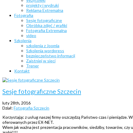
Wizytówki
projekty i wydruki
Reklama Extremalna
Fotografia
Sesje fotograficzne
Obróbka zdjęć / grafiki
Fotografia Extremalna
video
Szkolenia
szkolenia z Joomla
Szkolenia wordpress
bezpieczeństwo informacji
Zaistniej w sieci
Trener
Kontakt
Sesje fotograficzne Szczecin
luty 28th, 2016
Dział:
Fotografia Szczecin
Korzystając z usług naszej firmy oszczędzą Państwo czas i pieniądze. 
oferowanych przez EX-NET.
Wiem jak ważna jest prezentacja pracowników, siedziby, towarów, czy us
zrobić!!!