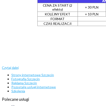
A
CENA ZA START (2
+ 30 PLN
efekty)
KOLEJNY EFEKT
+ 10 PLN
FORMAT
CZAS REALIZACJI
Czytaj dalej
Strony internetowe Szczecin
Fotografia Szczecin
Reklama Szczecin
Pozostałe usługi internetowe
Szkolenia
Polecane
usługi