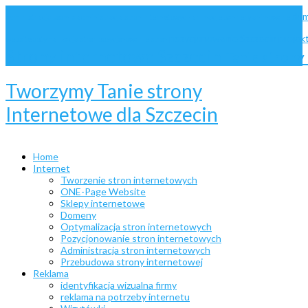
dom
administracja Joomla
administracja stron internetowych
animacje
bannery animowane
pozycjonowanie Szczecin
projek
website
optymalizacja stron
pozycjonowanie stron
Strony internetowe Szczecin
Tanie stron
Tworzymy Tanie strony
Internetowe dla Szczecin
Home
Internet
Tworzenie stron internetowych
ONE-Page Website
Sklepy internetowe
Domeny
Optymalizacja stron internetowych
Pozycjonowanie stron internetowych
Administracja stron internetowych
Przebudowa strony internetowej
Reklama
identyfikacja wizualna firmy
reklama na potrzeby internetu