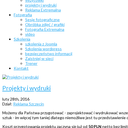
Wizytówki
projekty i wydruki
Reklama Extremalna
Fotografia
Sesje fotograficzne
Obróbka zdjęć / grafiki
Fotografia Extremalna
video
Szkolenia
szkolenia z Joomla
Szkolenia wordpress
bezpieczeństwo informacji
Zaistniej w sieci
Trener
Kontakt
Projekty i wydruki
luty 28th, 2016
Dział:
Reklama Szczecin
Możemy dla Państwa przygotować - zaprojektować i wydrukować wszelki
sztuk - im więcej tym taniej dlatego niemożliwe jest tu przedstawien
Koszt przygotowania projektu zaczyna się już od
50 PLN
netto bez limi