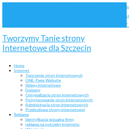
dom
administracja Joomla
administracja stron internetowych
animacje
bannery animowane
pozycjonowanie Szczecin
projek
website
optymalizacja stron
pozycjonowanie stron
Strony internetowe Szczecin
Tanie stron
Tworzymy Tanie strony
Internetowe dla Szczecin
Home
Internet
Tworzenie stron internetowych
ONE-Page Website
Sklepy internetowe
Domeny
Optymalizacja stron internetowych
Pozycjonowanie stron internetowych
Administracja stron internetowych
Przebudowa strony internetowej
Reklama
identyfikacja wizualna firmy
reklama na potrzeby internetu