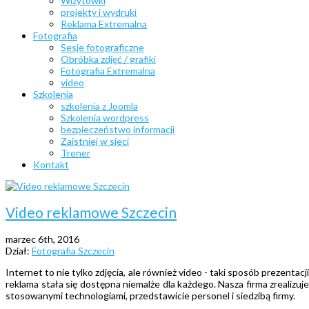
Wizytówki
projekty i wydruki
Reklama Extremalna
Fotografia
Sesje fotograficzne
Obróbka zdjęć / grafiki
Fotografia Extremalna
video
Szkolenia
szkolenia z Joomla
Szkolenia wordpress
bezpieczeństwo informacji
Zaistniej w sieci
Trener
Kontakt
Video reklamowe Szczecin
marzec 6th, 2016
Dział:
Fotografia Szczecin
Internet to nie tylko zdjęcia, ale również video - taki sposób prezenta
reklama stała się dostępna niemalże dla każdego. Nasza firma zrealizu
stosowanymi technologiami, przedstawicie personel i siedzibą firmy.