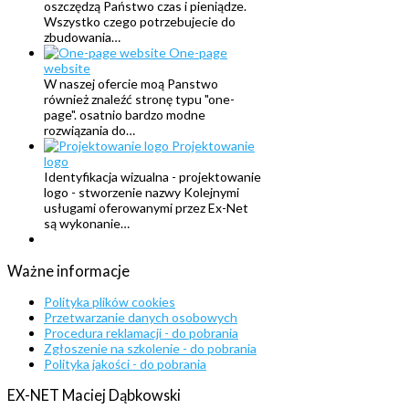
oszczędzą Państwo czas i pieniądze.
Wszystko czego potrzebujecie do
zbudowania…
One-page
website
W naszej ofercie moą Panstwo
również znaleźć stronę typu "one-
page". osatnio bardzo modne
rozwiązania do…
Projektowanie
logo
Identyfikacja wizualna - projektowanie
logo - stworzenie nazwy Kolejnymi
usługami oferowanymi przez Ex-Net
są wykonanie…
Ważne
informacje
Polityka plików cookies
Przetwarzanie danych osobowych
Procedura reklamacji - do pobrania
Zgłoszenie na szkolenie - do pobrania
Polityka jakości - do pobrania
EX-NET
Maciej
Dąbkowski