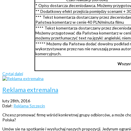
* Opisy dostarcza zleceniodawca. Możemy przygoto
** Dodatkowy efekt przejścia pomiędzy scenami + 3
*** Tekst komentarza dostarczany przez zlecenioda
Państwa komentarz w cenie 40 PLN/minuta filmu
**** Tekst komentarza dostarczany przez zleceniodaw
Możemy przygotować dla Państwa komentarz w cenie
możemy przetłumaczyć text na języki: angielski, niem
***** Możemy dla Państwa dodać dowolny podkład mu
wykorzystywane przez nas nie naruszają prawa autor
komercyjnych.
Wszyst
Czytaj dalej
Reklama extremalna
luty 28th, 2016
Dział:
Reklama Szczecin
Chcesz promować firmę wśród konkretnej grupy odbiorców, a może chces
Polska?
Umów sie na spotkanie i wysłuchaj naszych propozycji. Jedynym ogranic